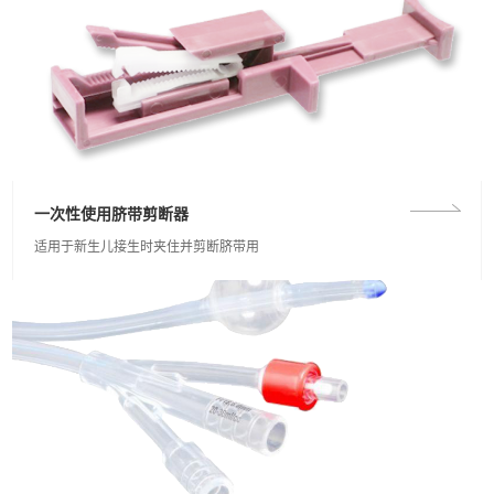
一次性使用脐带剪断器
适用于新生儿接生时夹住并剪断脐带用