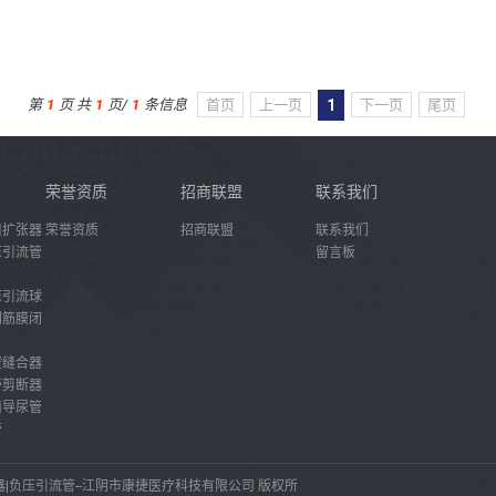
第
1
页 共
1
页/
1
条信息
首页
上一页
下一页
尾页
1
荣誉资质
招商联盟
联系我们
口扩张器
荣誉资质
招商联盟
联系我们
压引流管
留言板
压引流球
创筋膜闭
壁缝合器
带剪断器
菌导尿管
管
|负压引流管--江阴市康捷医疗科技有限公司 版权所